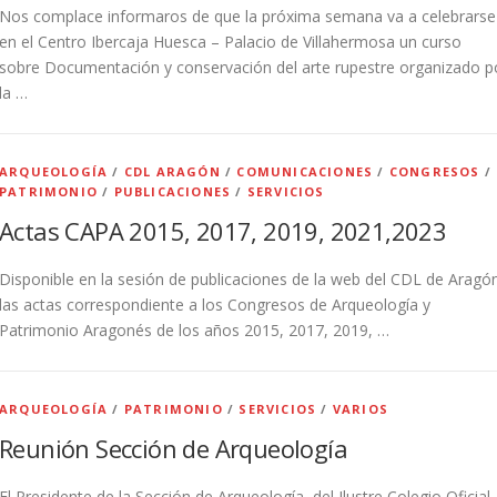
Nos complace informaros de que la próxima semana va a celebrarse
en el Centro Ibercaja Huesca – Palacio de Villahermosa un curso
sobre Documentación y conservación del arte rupestre organizado p
la …
ARQUEOLOGÍA
/
CDL ARAGÓN
/
COMUNICACIONES
/
CONGRESOS
/
PATRIMONIO
/
PUBLICACIONES
/
SERVICIOS
Actas CAPA 2015, 2017, 2019, 2021,2023
Disponible en la sesión de publicaciones de la web del CDL de Aragó
las actas correspondiente a los Congresos de Arqueología y
Patrimonio Aragonés de los años 2015, 2017, 2019, …
ARQUEOLOGÍA
/
PATRIMONIO
/
SERVICIOS
/
VARIOS
Reunión Sección de Arqueología
El Presidente de la Sección de Arqueología, del Ilustre Colegio Oficial