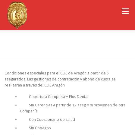
Saltar
al
Menú
contenido
EL COLEGIO DE ARAGÓN
CONSEJO GENERAL
SEGURO DE SALUD ADESLAS
PORTAL DE TRANSPARENCIA
EMPLEO
Condiciones especiales para el CDL de Aragón a partir de 5
asegurados. Las gestiones de contratación y abono de cuota se
realizarán a través del CDL Aragón
OBSERVATORIOS
CONGRESOS
Cobertura Completa + Plus Dental
Sin Carencias a partir de 12 aseg o si provienen de otra
REVISTA CDL-ARAGÓN
Compañía.
Con Cuestionario de salud
Sin Copagos