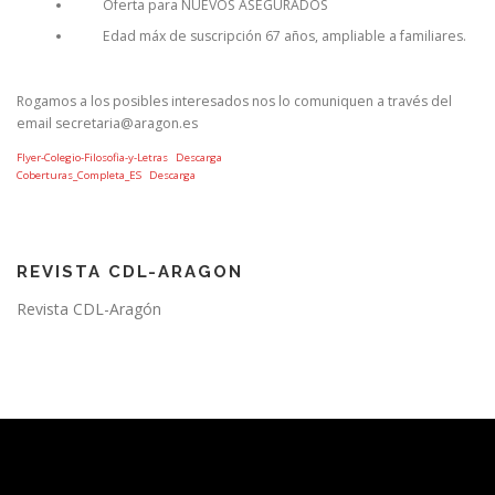
Oferta para NUEVOS ASEGURADOS
Edad máx de suscripción 67 años, ampliable a familiares.
Rogamos a los posibles interesados nos lo comuniquen a través del
email secretaria@aragon.es
Flyer-Colegio-Filosofia-y-Letras
Descarga
Coberturas_Completa_ES
Descarga
REVISTA CDL-ARAGON
Revista CDL-Aragón