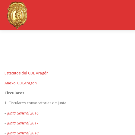
Saltar
al
contenido
EL COLEGIO DE ARAGÓN
CONSEJO GENERAL
INFORMACIÓN JURÍDICA
PORTAL DE TRANSPARENCIA
EMPLEO
OBSERVATO
Estatutos del CDL Aragón
Anexo_CDLAragon
CONGRESOS
REVISTA CDL-ARAGÓN
Circulares
1. Circulares convocatorias de Junta
–
Junta General 2016
–
Junta General 2017
–
Junta General 2018