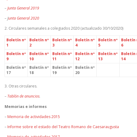
–
Junta General 2019
– J
unta General 2020
2. Circulares semanales a colegiados 2020 (actualizado 30/10/2020)
Boletín nº
Boletín nº
Boletín nº
Boletín nº
Boletín nº
Boletín 
1
2
3
4
5
6
Boletín nº
Boletín nº
Boletín nº
Boletín nº
Boletín nº
Boletín 
9
10
11
12
13
14
Boletín nº
Boletín nº
Boletín nº
Boletín nº
17
18
19
20
3. Otras circulares.
–
Tablón de anuncios
.
Memorias e informes
–
Memoria de actividades 2015
–
Informe sobre el estado del Teatro Romano de Caesaraugusta
–
Memoria de actividades 2017