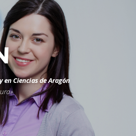
N
s y en Ciencias de Aragón
tura»