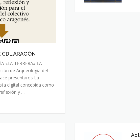
E CDL ARAGÓN
A «LA TERRERA» LA
ción de Arqueología del
ace presentaros La
ista digital concebida como
reflexión y …
Act
Acta