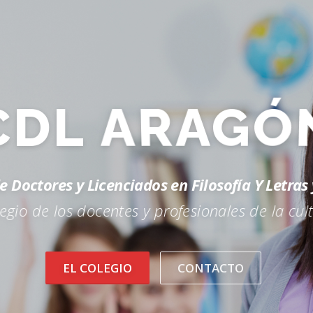
CDL
ARAGÓ
de Doctores y Licenciados en Filosofía Y Letra
egio de los docentes y profesionales de la cul
EL COLEGIO
CONTACTO