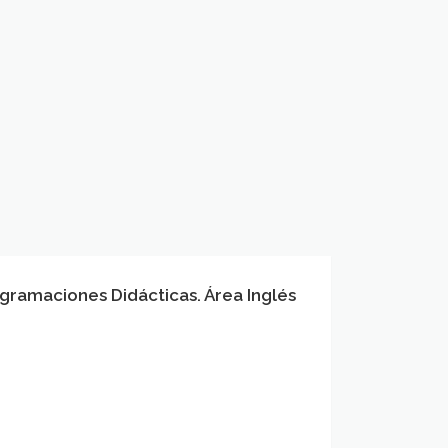
gramaciones Didácticas. Área Inglés
gramaciones
cticas.
és