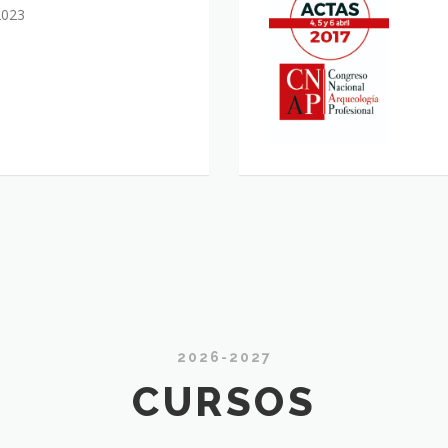
CNa
 2023
201
2026-2027
CURSOS