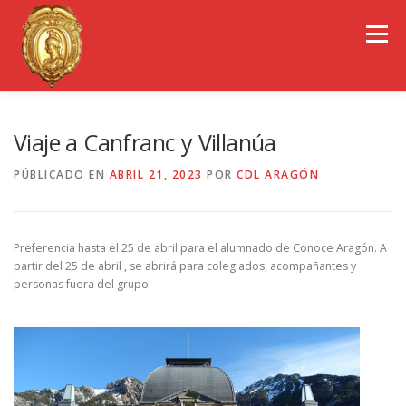
Saltar
al
Menú
contenido
EL COLEGIO DE ARAGÓN
CONSEJO GENERAL
Viaje a Canfranc y Villanúa
PÚBLICADO EN
ABRIL 21, 2023
POR
CDL ARAGÓN
PORTAL DE TRANSPARENCIA
EMPLEO
Preferencia hasta el 25 de abril para el alumnado de Conoce Aragón. A
OBSERVATORIOS
CONGRESOS
partir del 25 de abril , se abrirá para colegiados, acompañantes y
personas fuera del grupo.
REVISTA CDL-ARAGÓN