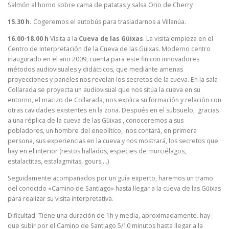
Salmón al horno sobre cama de patatas y salsa Orio de Cherry
15.30 h.
Cogeremos el autobús para trasladarnos a Villanúa.
16.00-18.00 h
Visita a la
Cueva de las Güixas
. La visita empieza en el
Centro de Interpretación de la Cueva de las Güixas. Moderno centro
inaugurado en el año 2009, cuenta para este fin con innovadores
métodos audiovisuales y didácticos, que mediante amenas
proyecciones y paneles nos revelan los secretos de la cueva. En la sala
Collarada se proyecta un audiovisual que nos sitúa la cueva en su
entorno, el macizo de Collarada, nos explica su formación y relación con
otras cavidades existentes en la zona. Después en el subsuelo, gracias
a una réplica de la cueva de las Güixas , conoceremos a sus
pobladores, un hombre del eneolítico, nos contará, en primera
persona, sus experiencias en la cueva y nos mostrará, los secretos que
hay en el interior (restos hallados, especies de murciélagos,
estalactitas, estalagmitas, gours….)
Seguidamente acompañados por un guía experto, haremos un tramo
del conocido «Camino de Santiago» hasta llegar a la cueva de las Güixas
para realizar su visita interpretativa.
Dificultad: Tiene una duración de 1h y media, aproximadamente. hay
que subir por el Camino de Santiago 5/10 minutos hasta llegar a la