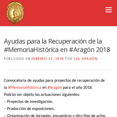
Saltar
al
Menú
contenido
EL COLEGIO DE ARAGÓN
CONSEJO GENERAL
Ayudas para la Recuperación de la
#MemoriaHistórica en #Aragón 2018
PORTAL DE TRANSPARENCIA
EMPLEO
PÚBLICADO EN
FEBRERO 21, 2018
POR
CDL ARAGÓN
OBSERVATORIOS
CONGRESOS
Convocatoria de ayudas para proyectos de recuperación de
la
#
MemoriaHistórica
en
#
Aragón
para el año 2018.
Podrán ser objeto las actuaciones siguientes:
REVISTA CDL-ARAGÓN
– Proyectos de investigación.
– Producción de exposiciones.
– Organización de Jornadas, encuentros y otro tipo de actos