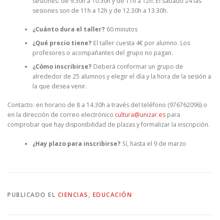
sesiones: de 9.30h a 10.30h y de 11h a 12h. El sábado 24 las
sesiones son de 11h a 12h y de 12.30h a 13.30h.
¿Cuánto dura el taller?
60 minutos
¿Qué precio tiene?
El taller cuesta 4€ por alumno. Los
profesores o acompañantes del grupo no pagan.
¿Cómo inscribirse?
Deberá conformar un grupo de
alrededor de 25 alumnos y elegir el día y la hora de la sesión a
la que desea venir.
Contacto: en horario de 8 a 14.30h a través del teléfono (976762096) o
en la dirección de correo electrónico
cultura@unizar.es
para
comprobar que hay disponibilidad de plazas y formalizar la inscripción.
¿Hay plazo para inscribirse?
Sí, hasta el 9 de marzo
PUBLICADO EL
CIENCIAS
,
EDUCACIÓN