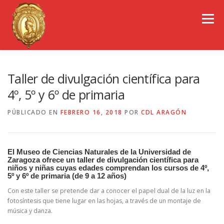
Saltar
al
Menú
contenido
EL COLEGIO DE ARAGÓN
CONSEJO GENERAL
Taller de divulgación científica para
4º, 5º y 6º de primaria
PORTAL DE TRANSPARENCIA
EMPLEO
PÚBLICADO EN
FEBRERO 16, 2018
POR
CDL ARAGÓN
OBSERVATORIOS
CONGRESOS
El Museo de Ciencias Naturales de la Universidad de
Zaragoza ofrece un taller de divulgación científica para
niños y niñas cuyas edades comprendan los cursos de 4º,
5º y 6º de primaria (de 9 a 12 años)
REVISTA CDL-ARAGÓN
Con este taller se pretende dar a conocer el papel dual de la luz en la
fotosíntesis que tiene lugar en las hojas, a través de un montaje de
música y danza.