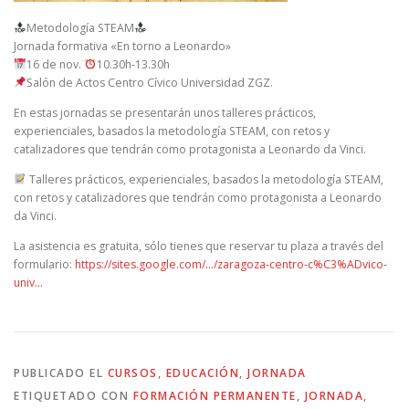
Metodología STEAM
Jornada formativa «En torno a Leonardo»
16 de nov.
10.30h-13.30h
Salón de Actos Centro Cívico Universidad ZGZ.
En estas jornadas se presentarán unos talleres prácticos,
experienciales, basados la metodología STEAM, con retos y
catalizadores que tendrán como protagonista a Leonardo da Vinci.
Talleres prácticos, experienciales, basados la metodología STEAM,
con retos y catalizadores que tendrán como protagonista a Leonardo
da Vinci.
La asistencia es gratuita, sólo tienes que reservar tu plaza a través del
formulario:
https://sites.google.com/…/zaragoza-centro-c%C3%ADvico-
univ…
PUBLICADO EL
CURSOS
,
EDUCACIÓN
,
JORNADA
ETIQUETADO CON
FORMACIÓN PERMANENTE
,
JORNADA
,