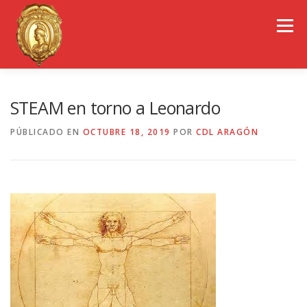
Saltar
al
Menú
contenido
EL COLEGIO DE ARAGÓN
CONSEJO GENERAL
STEAM en torno a Leonardo
PÚBLICADO EN
OCTUBRE 18, 2019
POR
CDL ARAGÓN
PORTAL DE TRANSPARENCIA
EMPLEO
OBSERVATORIOS
CONGRESOS
REVISTA CDL-ARAGÓN