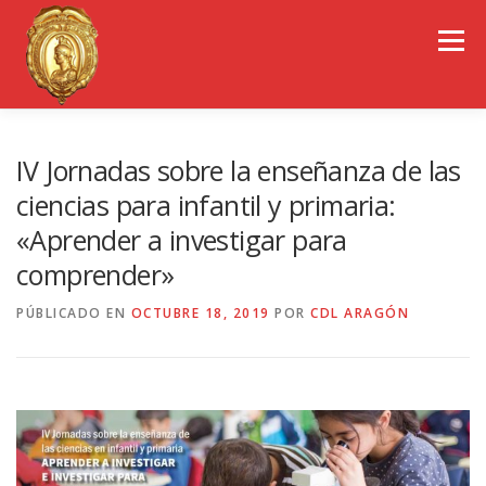
Saltar
al
Menú
contenido
EL COLEGIO DE ARAGÓN
CONSEJO GENERAL
IV Jornadas sobre la enseñanza de las
ciencias para infantil y primaria:
«Aprender a investigar para
PORTAL DE TRANSPARENCIA
EMPLEO
comprender»
PÚBLICADO EN
OBSERVATORIOS
OCTUBRE 18, 2019
CONGRESOS
POR
CDL ARAGÓN
REVISTA CDL-ARAGÓN