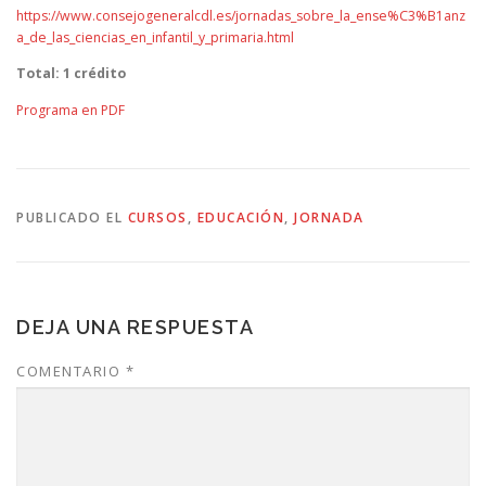
https://www.consejogeneralcdl.es/jornadas_sobre_la_ense%C3%B1anz
a_de_las_ciencias_en_infantil_y_primaria.html
Total: 1 crédito
Programa en PDF
PUBLICADO EL
CURSOS
,
EDUCACIÓN
,
JORNADA
DEJA UNA RESPUESTA
COMENTARIO
*