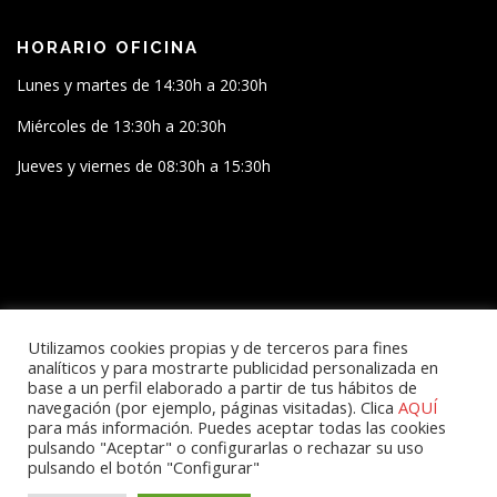
HORARIO OFICINA
Lunes y martes de 14:30h a 20:30h
Miércoles de 13:30h a 20:30h
Jueves y viernes de 08:30h a 15:30h
SÍGUENOS
Utilizamos cookies propias y de terceros para fines
analíticos y para mostrarte publicidad personalizada en
base a un perfil elaborado a partir de tus hábitos de
navegación (por ejemplo, páginas visitadas). Clica
AQUÍ
para más información. Puedes aceptar todas las cookies
pulsando "Aceptar" o configurarlas o rechazar su uso
pulsando el botón "Configurar"