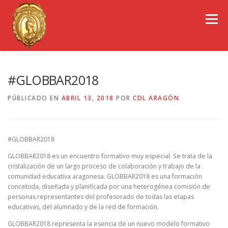
Saltar
al
Menú
contenido
EL COLEGIO DE ARAGÓN
CONSEJO GENERAL
#GLOBBAR2018
PÚBLICADO EN
ABRIL 13, 2018
POR
CDL ARAGÓN
PORTAL DE TRANSPARENCIA
EMPLEO
#GLOBBAR2018
OBSERVATORIOS
CONGRESOS
GLOBBAR2018 es un encuentro formativo muy especial. Se trata de la
cristalización de un largo proceso de colaboración y trabajo de la
comunidad educativa aragonesa. GLOBBAR2018 es una formación
REVISTA CDL-ARAGÓN
concebida, diseñada y planificada por una heterogénea comisión de
personas representantes del profesorado de todas las etapas
educativas, del alumnado y de la red de formación.
GLOBBAR2018 representa la esencia de un nuevo modelo formativo