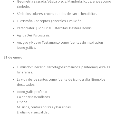
Geometría sagrada. Vésica piscis. Mandorla. Ictios: el pez como
símbolo.
Símbolos solares: cruces, ruedas de carro, hexafolias.
El crismón. Conceptos generales. Evolución.
Pantocrator. Juicio Final. Patérnitas. Déxtera Domini.
Agnus Dei. Psicostasis.
Antiguo y Nuevo Testamento como fuentes de inspiración
iconográfica.
31 de enero
El mundo funerario: sarcófagos románicos, panteones, estelas
funerarias.
La vida de los santos como fuente de iconografía. Ejemplos
destacados.
Iconografía profana:
Calendarios/Zodíacos.
Oficios.
Músicos, contorsionistas y bailarinas.
Erotismo y sexualidad.