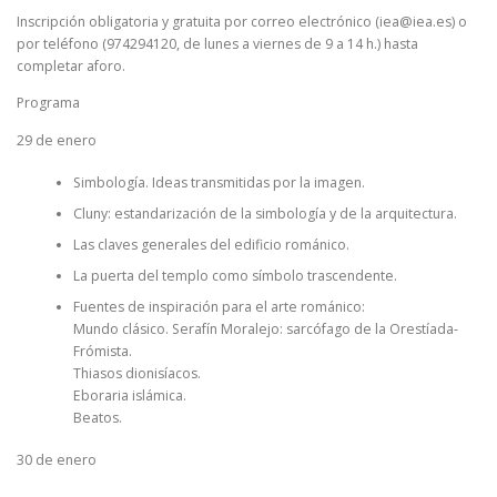
Inscripción obligatoria y gratuita por correo electrónico (iea@iea.es) o
por teléfono (974294120, de lunes a viernes de 9 a 14 h.) hasta
completar aforo.
Programa
29 de enero
Simbología. Ideas transmitidas por la imagen.
Cluny: estandarización de la simbología y de la arquitectura.
Las claves generales del edificio románico.
La puerta del templo como símbolo trascendente.
Fuentes de inspiración para el arte románico:
Mundo clásico. Serafín Moralejo: sarcófago de la Orestíada-
Frómista.
Thiasos dionisíacos.
Eboraria islámica.
Beatos.
30 de enero