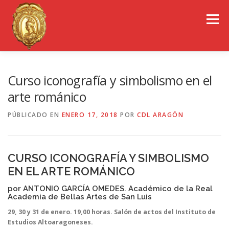
Saltar
al
Menú
contenido
EL COLEGIO DE ARAGÓN
CONSEJO GENERAL
Curso iconografía y simbolismo en el
arte románico
PORTAL DE TRANSPARENCIA
EMPLEO
PÚBLICADO EN
ENERO 17, 2018
POR
CDL ARAGÓN
OBSERVATORIOS
CONGRESOS
CURSO ICONOGRAFÍA Y SIMBOLISMO
EN EL ARTE ROMÁNICO
REVISTA CDL-ARAGÓN
por ANTONIO GARCÍA OMEDES. Académico de la Real
Academia de Bellas Artes de San Luis
29, 30 y 31 de enero. 19,00 horas. Salón de actos del Instituto de
Estudios Altoaragoneses.