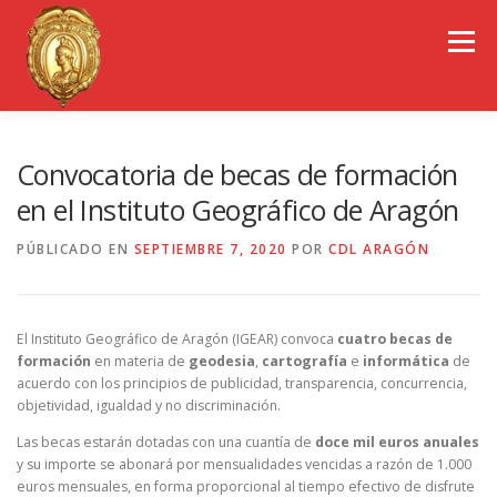
Saltar
al
Menú
contenido
EL COLEGIO DE ARAGÓN
CONSEJO GENERAL
Convocatoria de becas de formación
en el Instituto Geográfico de Aragón
PORTAL DE TRANSPARENCIA
EMPLEO
PÚBLICADO EN
SEPTIEMBRE 7, 2020
POR
CDL ARAGÓN
OBSERVATORIOS
CONGRESOS
El Instituto Geográfico de Aragón (IGEAR) convoca
cuatro becas de
formación
en materia de
geodesia
,
cartografía
e
informática
de
acuerdo con los principios de publicidad, transparencia, concurrencia,
REVISTA CDL-ARAGÓN
objetividad, igualdad y no discriminación.
Las becas estarán dotadas con una cuantía de
doce mil euros anuales
y su importe se abonará por mensualidades vencidas a razón de 1.000
euros mensuales, en forma proporcional al tiempo efectivo de disfrute