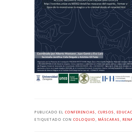
PUBLICADO EL
CONFERENCIAS
,
CURSOS
,
EDUCA
ETIQUETADO CON
COLOQUIO
,
MÁSCARAS
,
REN