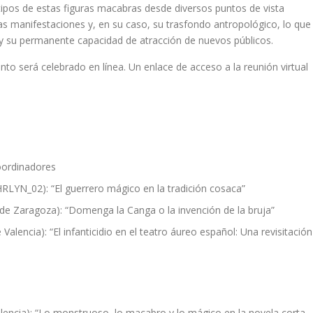
tipos de estas figuras macabras desde diversos puntos de vista
sas manifestaciones y, en su caso, su trasfondo antropológico, lo que
y su permanente capacidad de atracción de nuevos públicos.
ento será celebrado en línea. Un enlace de acceso a la reunión virtual
coordinadores
YN_02): “El guerrero mágico en la tradición cosaca”
 de Zaragoza): “Domenga la Canga o la invención de la bruja”
Valencia): “El infanticidio en el teatro áureo español: Una revisitación
alencia): “Lo monstruoso, lo macabro y lo mágico en la novela corta