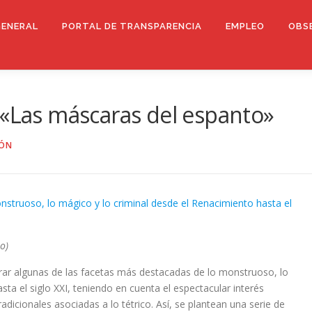
GENERAL
PORTAL DE TRANSPARENCIA
EMPLEO
OBS
 «Las máscaras del espanto»
GÓN
nstruoso, lo mágico y lo criminal desde el Renacimiento hasta el
o)
orar algunas de las facetas más destacadas de lo monstruoso, lo
sta el siglo XXI, teniendo en cuenta el espectacular interés
radicionales asociadas a lo tétrico. Así, se plantean una serie de