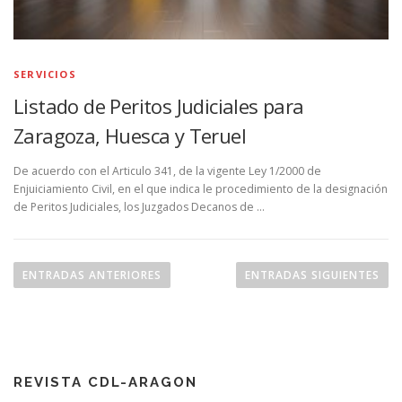
SERVICIOS
Listado de Peritos Judiciales para
Zaragoza, Huesca y Teruel
De acuerdo con el Articulo 341, de la vigente Ley 1/2000 de
Enjuiciamiento Civil, en el que indica le procedimiento de la designación
de Peritos Judiciales, los Juzgados Decanos de …
N
a
ENTRADAS ANTERIORES
ENTRADAS SIGUIENTES
v
e
g
a
REVISTA CDL-ARAGON
c