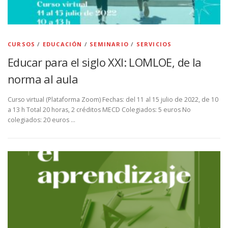
CURSOS
/
EDUCACIÓN
/
SEMINARIO
/
SERVICIOS
Educar para el siglo XXI: LOMLOE, de la
norma al aula
Curso virtual (Plataforma Zoom) Fechas: del 11 al 15 julio de 2022, de 10
a 13 h Total 20 horas, 2 créditos MECD Colegiados: 5 euros No
colegiados: 20 euros …