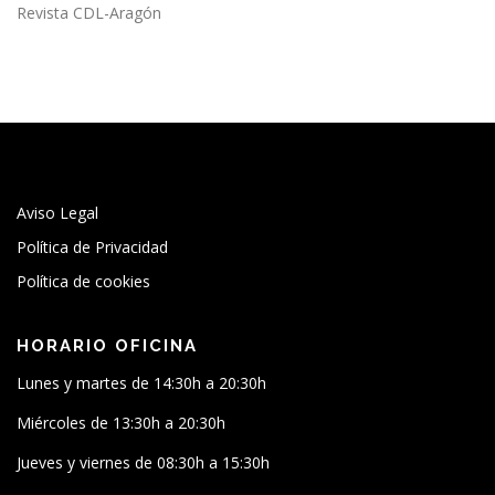
i
Revista CDL-Aragón
ó
n
d
e
e
n
t
Aviso Legal
r
Política de Privacidad
a
Política de cookies
d
a
HORARIO OFICINA
s
Lunes y martes de 14:30h a 20:30h
Miércoles de 13:30h a 20:30h
Jueves y viernes de 08:30h a 15:30h