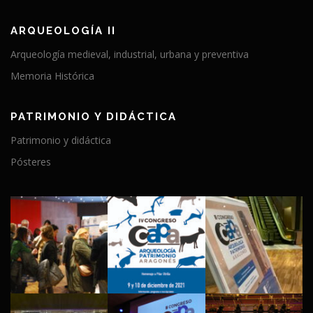
t
r
ARQUEOLOGÍA II
a
Arqueología medieval, industrial, urbana y preventiva
d
Memoria Histórica
a
s
PATRIMONIO Y DIDÁCTICA
Patrimonio y didáctica
Pósteres