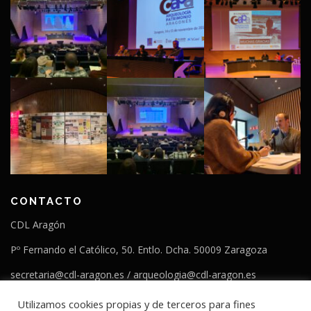
CONTACTO
CDL Aragón
Pº Fernando el Católico, 50. Entlo. Dcha. 50009 Zaragoza
secretaria@cdl-aragon.es / arqueologia@cdl-aragon.es
T. 976554266
Utilizamos cookies propias y de terceros para fines