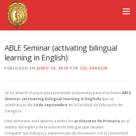
Saltar
al
Menú
contenido
EL COLEGIO DE ARAGÓN
CONSEJO GENERAL
ABLE Seminar (activating bilingual
learning in English)
PORTAL DE TRANSPARENCIA
EMPLEO
PÚBLICADO EN
JUNIO 14, 2018
POR
CDL ARAGÓN
OBSERVATORIOS
CONGRESOS
Se ha abierto el plazo para presentar propuestas para el próximo
ABLE
Seminar (activating bilingual learning in English)
que se
celebrará el día
14 de septiembre
en la Facultad de Educación de
REVISTA CDL-ARAGÓN
Zaragoza.
Este seminario está abierto a todos los
profesores de Primaria
en el
ámbito del inglés y de la educación bilingüe que deseen
compartir sus trabajos y experiencias de innovación con la comunidad