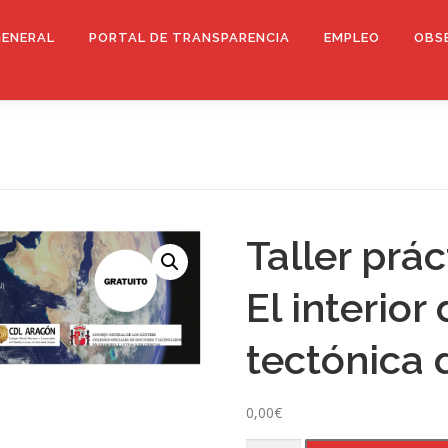
GENERAL
PORTAL DE TRANSPARENCIA
EMPLEO
OBS
Taller prá
El interior 
tectónica 
0,00
€