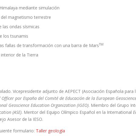
 Himalaya mediante simulación
del magnetismo terrestre
e las ondas sísmicas
e los tsunamis
TM
as fallas de transformación con una barra de Mars
interior de la Tierra
bilado. Vicepresidente adjunto de AEPECT (Asociación Española para 
d Officer por España del Comité de Educación de la European Geoscien
ional Geoscience Education Organization (IGEO)
. Miembro del Grupo Int
cation (ASE)
. Mentor del Equipo Olímpico Español en la International
E
jo Asesor de la IESO.
guiente formulario:
Taller geología