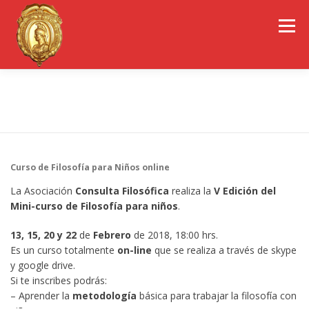
Saltar
al
Menú
contenido
EL COLEGIO DE ARAGÓN
CONSEJO GENERAL
EVENTOS DESTACADOS
PORTAL DE TRANSPARENCIA
EMPLEO
Curso de Filosofía para Niños online
La Asociación
Consulta Filosófica
realiza la
V Edición del
OBSERVATORIOS
CONGRESOS
Mini-curso de Filosofía para niños
.
13, 15, 20 y 22
de
Febrero
de 2018, 18:00 hrs.
Es un curso totalmente
on-line
que se realiza a través de skype
REVISTA CDL-ARAGÓN
y google drive.
Si te inscribes podrás:
– Aprender la
metodología
básica para trabajar la filosofía con