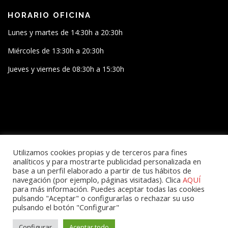
HORARIO OFICINA
Lunes y martes de 14:30h a 20:30h
Miércoles de 13:30h a 20:30h
Jueves y viernes de 08:30h a 15:30h
SÍGUENOS
Utilizamos cookies propias y de terceros para fines
analíticos y para mostrarte publicidad personalizada en
base a un perfil elaborado a partir de tus hábitos de
navegación (por ejemplo, páginas visitadas). Clica
AQUÍ
para más información. Puedes aceptar todas las cookies
pulsando "Aceptar" o configurarlas o rechazar su uso
pulsando el botón "Configurar"
Configurar
Aceptar todo