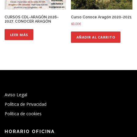
l
o
s
CURSOS CDL-ARAGÓN 2026-
Curso Conoce Aragón 2020-2021
2027. CONOCER ARAGÓN
ú
60,00
€
l
LEER MÁS
t
AÑADIR AL CARRITO
i
m
o
s
Aviso Legal
Política de Privacidad
Política de cookies
HORARIO OFICINA