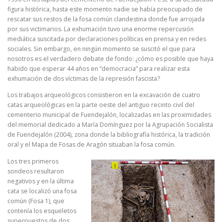
figura histórica, hasta este momento nadie se había preocupado de
rescatar sus restos de la fosa común clandestina donde fue arrojada
por sus victimarios. La exhumación tuvo una enorme repercusión
mediática suscitada por declaraciones políticas en prensa y en redes
sociales. Sin embargo, en ningún momento se suscitó el que para
nosotros es el verdadero debate de fondo: ¿cómo es posible que haya
habido que esperar 44 años en “democracia” para realizar esta
exhumación de dos víctimas de la represión fascista?
Los trabajos arqueológicos consistieron en la excavación de cuatro
catas arqueológicas en la parte oeste del antiguo recinto civil del
cementerio municipal de Fuendejalón, localizadas en las proximidades
del memorial dedicado a María Domínguez por la Agrupación Socialista
de Fuendejalón (2004), zona donde la bibliografía histórica, la tradición
oral y el Mapa de Fosas de Aragón situaban la fosa común.
Los tres primeros
sondeos resultaron
negativos y en la última
cata se localizó una fosa
común (Fosa 1), que
contenía los esqueletos
superpuestos de dos