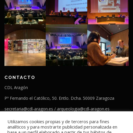
CONTACTO
CDL Aragón
Pº Fernando el Católico, 50. Entlo. Dcha. 50009 Zaragoza
secretaria@cdl-aragon.es / arqueologia@cdl-aragon.es
T. 976554266
Utilizamos cookies propias y de terceros para fines
analíticos y para mostrarte publicidad personalizada en
base a un perfil elaborado a partir de tus hábitos de