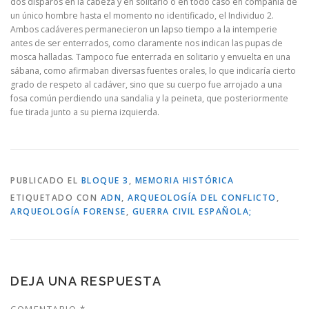
dos disparos en la cabeza y en solitario o en todo caso en compañía de
un único hombre hasta el momento no identificado, el Individuo 2.
Ambos cadáveres permanecieron un lapso tiempo a la intemperie
antes de ser enterrados, como claramente nos indican las pupas de
mosca halladas. Tampoco fue enterrada en solitario y envuelta en una
sábana, como afirmaban diversas fuentes orales, lo que indicaría cierto
grado de respeto al cadáver, sino que su cuerpo fue arrojado a una
fosa común perdiendo una sandalia y la peineta, que posteriormente
fue tirada junto a su pierna izquierda.
PUBLICADO EL
BLOQUE 3
,
MEMORIA HISTÓRICA
ETIQUETADO CON
ADN
,
ARQUEOLOGÍA DEL CONFLICTO
,
ARQUEOLOGÍA FORENSE
,
GUERRA CIVIL ESPAÑOLA;
DEJA UNA RESPUESTA
COMENTARIO
*