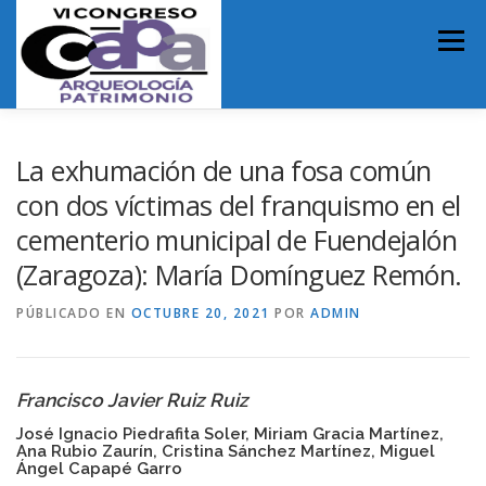
Saltar
al
Menú
contenido
INICIO
ORGANIZACIÓN
PRESENTACIÓN VI CAPA
La exhumación de una fosa común
con dos víctimas del franquismo en el
cementerio municipal de Fuendejalón
NORMATIVA DE PARTICIPACIÓN
PROGRAMA
(Zaragoza): María Domínguez Remón.
PÚBLICADO EN
LUGAR DE CELEBRACIÓN
OCTUBRE 20, 2021
POR
ADMIN
MICRORRELATOS DE ARQUEOLOGÍA
Francisco Javier Ruiz Ruiz
José Ignacio Piedrafita Soler, Miriam Gracia Martínez,
Ana Rubio Zaurín, Cristina Sánchez Martínez, Miguel
Ángel Capapé Garro