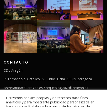
CONTACTO
CDL Aragón
Pº Fernando el Católico, 50. Entlo. Dcha. 50009 Zaragoza
secretaria@cdl-aragon.es / arqueologia@cdl-aragon.es
T. 976554266
Utilizamos cookies propias y de terceros para fines
analíticos y para mostrarte publicidad personalizada en
base a un perfil elaborado a partir de tus hábitos de