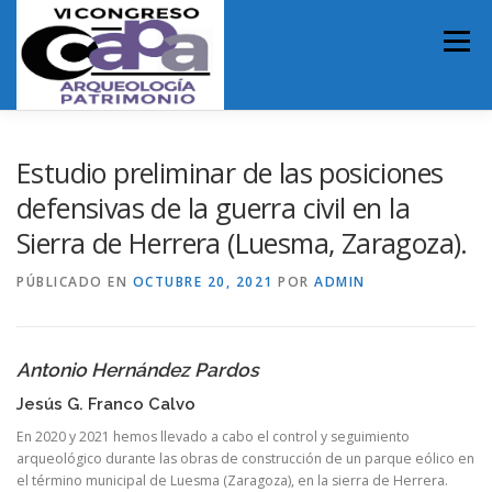
Saltar
al
Menú
contenido
INICIO
ORGANIZACIÓN
PRESENTACIÓN VI CAPA
Estudio preliminar de las posiciones
defensivas de la guerra civil en la
Sierra de Herrera (Luesma, Zaragoza).
NORMATIVA DE PARTICIPACIÓN
PROGRAMA
PÚBLICADO EN
OCTUBRE 20, 2021
POR
ADMIN
LUGAR DE CELEBRACIÓN
Antonio Hernández Pardos
MICRORRELATOS DE ARQUEOLOGÍA
Jesús G. Franco Calvo
En 2020 y 2021 hemos llevado a cabo el control y seguimiento
arqueológico durante las obras de construcción de un parque eólico en
el término municipal de Luesma (Zaragoza), en la sierra de Herrera.