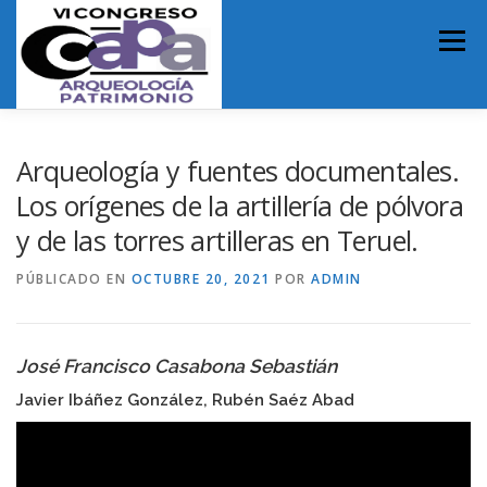
Saltar
al
Menú
contenido
INICIO
ORGANIZACIÓN
PRESENTACIÓN VI CAPA
Arqueología y fuentes documentales.
Los orígenes de la artillería de pólvora
y de las torres artilleras en Teruel.
NORMATIVA DE PARTICIPACIÓN
PROGRAMA
PÚBLICADO EN
OCTUBRE 20, 2021
POR
ADMIN
LUGAR DE CELEBRACIÓN
José Francisco Casabona Sebastián
MICRORRELATOS DE ARQUEOLOGÍA
Javier Ibáñez González, Rubén Saéz Abad