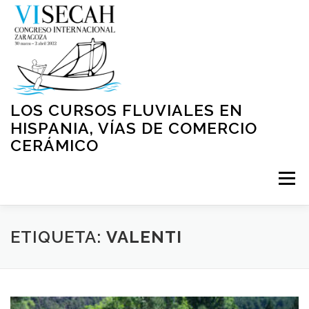
Saltar
al
contenido
LOS CURSOS FLUVIALES EN
HISPANIA, VÍAS DE COMERCIO
CERÁMICO
Menú
INICIO
PRESENTACIÓN
ORGANIZACIÓN
ETIQUETA:
VALENTI
NORMATIVA
PROGRAMA