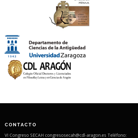
CONTACTO
VI Congreso SECAH congresosecah@cdl-aragon.es Teléfono: