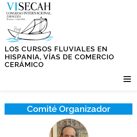
Saltar
al
contenido
LOS CURSOS FLUVIALES EN
HISPANIA, VÍAS DE COMERCIO
CERÁMICO
Menú
INICIO
PRESENTACIÓN
ORGANIZACIÓN
Comité Organizador
NORMATIVA
PROGRAMA