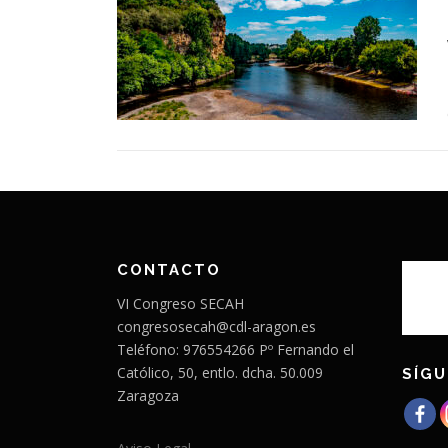
CONTACTO
VI Congreso SECAH
congresosecah@cdl-aragon.es
Teléfono: 976554266 Pº Fernando el
Católico, 50, entlo. dcha. 50.009
SÍGU
Zaragoza