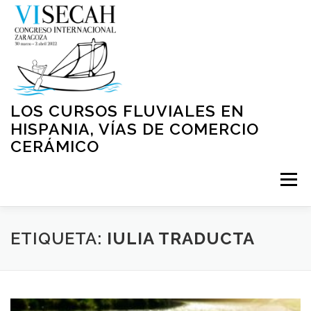
Saltar
al
contenido
LOS CURSOS FLUVIALES EN
HISPANIA, VÍAS DE COMERCIO
CERÁMICO
Menú
INICIO
PRESENTACIÓN
ORGANIZACIÓN
ETIQUETA:
IULIA TRADUCTA
NORMATIVA
PROGRAMA