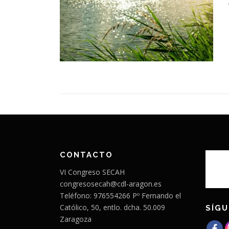
CONTACTO
VI Congreso SECAH
congresosecah@cdl-aragon.es
Teléfono: 976554266 Pº Fernando el
Católico, 50, entlo. dcha. 50.009
SÍGU
Zaragoza