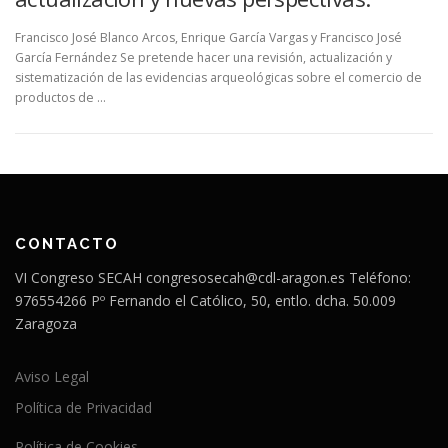
Francisco José Blanco Arcos, Enrique García Vargas y Francisco José
García Fernández Se pretende hacer una revisión, actualización y
sistematización de las evidencias arqueológicas sobre el comercio de
productos de …
CONTACTO
VI Congreso SECAH congresosecah@cdl-aragon.es Teléfono:
976554266 Pº Fernando el Católico, 50, entlo. dcha. 50.009
Zaragoza
Aviso Legal
Política de Privacidad
Política de Cookies