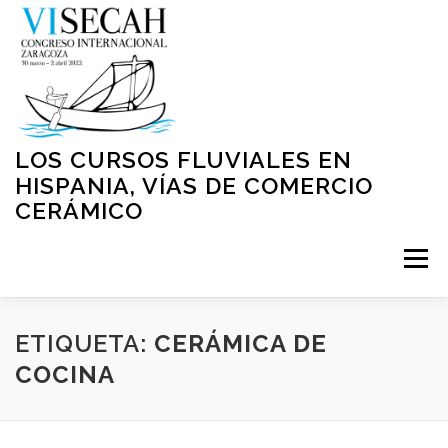
Saltar
al
contenido
LOS CURSOS FLUVIALES EN
HISPANIA, VÍAS DE COMERCIO
CERÁMICO
Menú
INICIO
PRESENTACIÓN
ORGANIZACIÓN
ETIQUETA:
CERÁMICA DE
COCINA
NORMATIVA
PROGRAMA