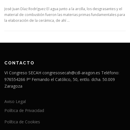
José Juan Díaz Rodríguez El agua junto a la arcilla, los desgrasantes y el
material de combustión fueron las materias primas fundamentales para
la elaboración de la cerámica, de ahí …
CONTACTO
VI Congreso SECAH congresosecah@cdl-aragon.es Teléfono:
976554266 Pº Fernando el Católico, 50, entlo. dcha. 50.009
Zaragoza
Aviso Legal
Política de Privacidad
Política de Cookies