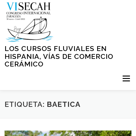
Saltar
al
contenido
LOS CURSOS FLUVIALES EN
HISPANIA, VÍAS DE COMERCIO
CERÁMICO
Menú
INICIO
PRESENTACIÓN
ORGANIZACIÓN
ETIQUETA:
BAETICA
NORMATIVA
PROGRAMA