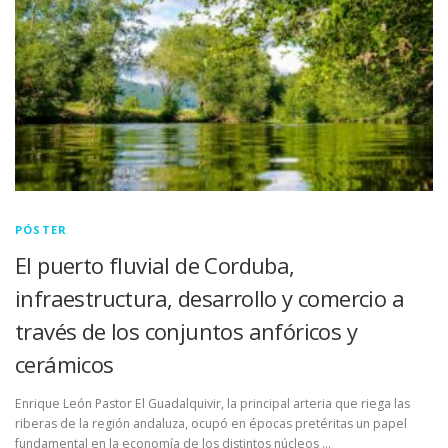
LUGAR DE CELEBRACIÓN
INSCRIPCIONES
PÓSTER
El puerto fluvial de Corduba,
infraestructura, desarrollo y comercio a
través de los conjuntos anfóricos y
cerámicos
Enrique León Pastor El Guadalquivir, la principal arteria que riega las
riberas de la región andaluza, ocupó en épocas pretéritas un papel
fundamental en la economía de los distintos núcleos …