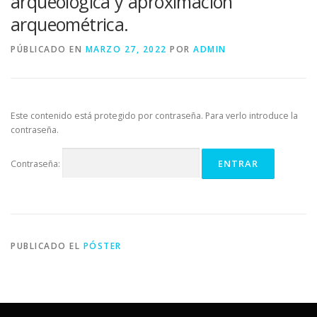
arqueológica y aproximación
arqueométrica.
LUGAR DE CELEBRACIÓN
INSCRIPCIONES
PÚBLICADO EN
MARZO 27, 2022
POR
ADMIN
Este contenido está protegido por contraseña. Para verlo introduce la
contraseña.
Contraseña:
PUBLICADO EL
PÓSTER