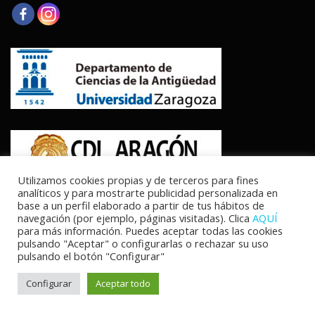
Utilizamos cookies propias y de terceros para fines
analíticos y para mostrarte publicidad personalizada en
base a un perfil elaborado a partir de tus hábitos de
navegación (por ejemplo, páginas visitadas). Clica
AQUÍ
para más información. Puedes aceptar todas las cookies
pulsando "Aceptar" o configurarlas o rechazar su uso
pulsando el botón "Configurar"
Copyright © 2026 Los cursos fluviales en Hispania, vías de
comercio cerámico
–
Tema
OnePress
hecho por FameThemes
Configurar
Aceptar todo