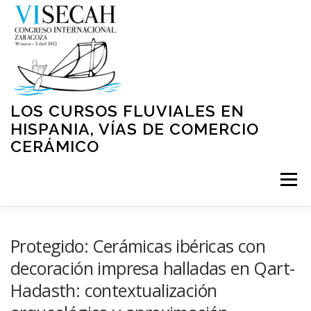
Saltar
al
contenido
LOS CURSOS FLUVIALES EN
HISPANIA, VÍAS DE COMERCIO
CERÁMICO
Menú
INICIO
PRESENTACIÓN
ORGANIZACIÓN
Protegido: Cerámicas ibéricas con
decoración impresa halladas en Qart-
Hadasth: contextualización
NORMATIVA
PROGRAMA