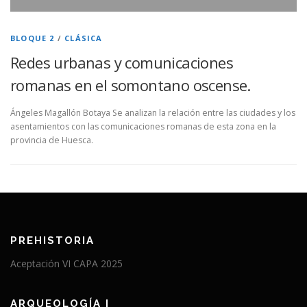
BLOQUE 2
/
CLÁSICA
Redes urbanas y comunicaciones
romanas en el somontano oscense.
Ángeles Magallón Botaya Se analizan la relación entre las ciudades y los
asentamientos con las comunicaciones romanas de esta zona en la
provincia de Huesca.
PREHISTORIA
Aceptación VI CAPA 2025
ARQUEOLOGÍA I