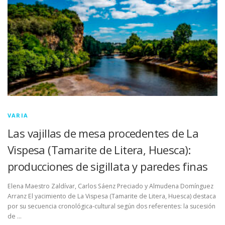
LUGAR DE CELEBRACIÓN
INSCRIPCIONES
VARIA
Las vajillas de mesa procedentes de La
Vispesa (Tamarite de Litera, Huesca):
producciones de sigillata y paredes finas
Elena Maestro Zaldívar, Carlos Sáenz Preciado y Almudena Domínguez
Arranz El yacimiento de La Vispesa (Tamarite de Litera, Huesca) destaca
por su secuencia cronológica-cultural según dos referentes: la sucesión
de …