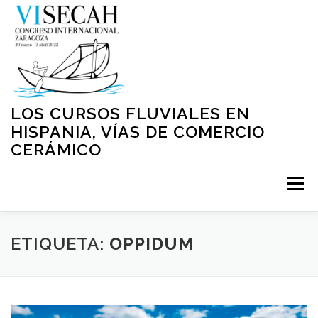
Saltar
al
contenido
LOS CURSOS FLUVIALES EN
HISPANIA, VÍAS DE COMERCIO
CERÁMICO
Menú
INICIO
PRESENTACIÓN
ORGANIZACIÓN
ETIQUETA:
OPPIDUM
NORMATIVA
PROGRAMA