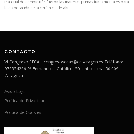
material de combustión fueron las materias primas fundamentales para
la elaboración de la cerámica, de ahí …
CONTACTO
VI Congreso SECAH congresosecah@cdl-aragon.es Teléfono:
976554266 Pº Fernando el Católico, 50, entlo. dcha. 50.009
Zaragoza
Aviso Legal
Política de Privacidad
Política de Cookies