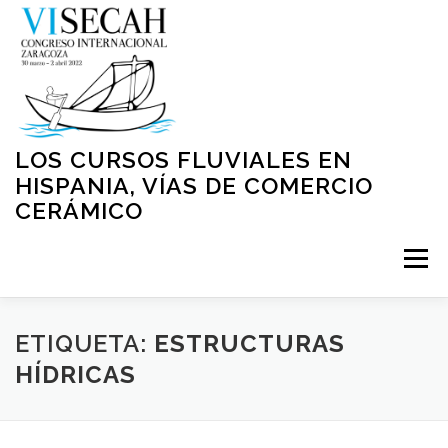
Saltar
al
contenido
LOS CURSOS FLUVIALES EN
HISPANIA, VÍAS DE COMERCIO
CERÁMICO
Menú
INICIO
PRESENTACIÓN
ORGANIZACIÓN
ETIQUETA:
ESTRUCTURAS
HÍDRICAS
NORMATIVA
PROGRAMA