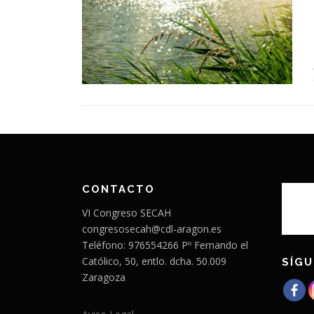
CONTACTO
VI Congreso SECAH
congresosecah@cdl-aragon.es
Teléfono: 976554266 Pº Fernando el
Católico, 50, entlo. dcha. 50.009
SÍGU
Zaragoza