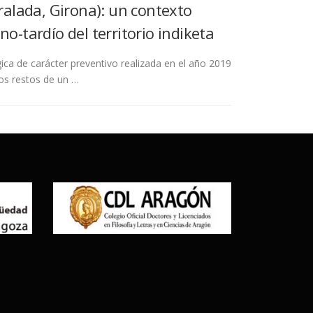
eralada, Girona): un contexto
o-tardío del territorio indiketa
ca de carácter preventivo realizada en el año 2019
os restos de un …