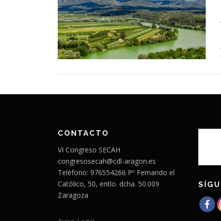
CONTACTO
VI Congreso SECAH
congresosecah@cdl-aragon.es
Teléfono: 976554266 Pº Fernando el
Católico, 50, entlo. dcha. 50.009
SÍGU
Zaragoza