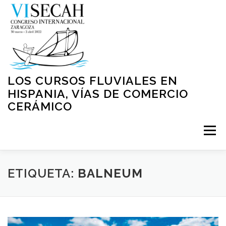
Saltar
al
contenido
LOS CURSOS FLUVIALES EN
HISPANIA, VÍAS DE COMERCIO
CERÁMICO
Menú
INICIO
PRESENTACIÓN
ORGANIZACIÓN
ETIQUETA:
BALNEUM
NORMATIVA
PROGRAMA