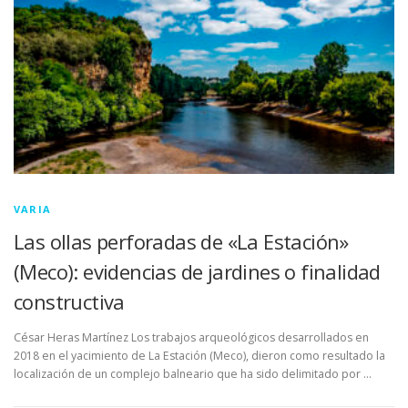
LUGAR DE CELEBRACIÓN
INSCRIPCIONES
VARIA
Las ollas perforadas de «La Estación»
(Meco): evidencias de jardines o finalidad
constructiva
César Heras Martínez Los trabajos arqueológicos desarrollados en
2018 en el yacimiento de La Estación (Meco), dieron como resultado la
localización de un complejo balneario que ha sido delimitado por …